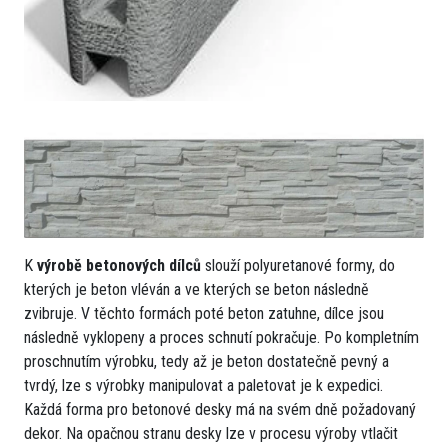
K
výrobě betonových dílců
slouží polyuretanové formy, do
kterých je beton vléván a ve kterých se beton následně
zvibruje. V těchto formách poté beton zatuhne, dílce jsou
následně vyklopeny a proces schnutí pokračuje. Po kompletním
proschnutím výrobku, tedy až je beton dostatečně pevný a
tvrdý, lze s výrobky manipulovat a paletovat je k expedici.
Každá forma pro betonové desky má na svém dně požadovaný
dekor. Na opačnou stranu desky lze v procesu výroby vtlačit