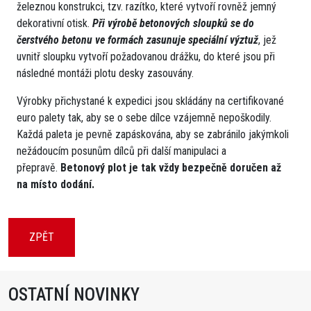
železnou konstrukci, tzv. razítko, které vytvoří rovněž jemný
dekorativní otisk.
Při výrobě betonových sloupků se do
čerstvého betonu ve formách zasunuje speciální výztuž
, jež
uvnitř sloupku vytvoří požadovanou drážku, do které jsou při
následné montáži plotu desky zasouvány.
Výrobky přichystané k expedici jsou skládány na certifikované
euro palety tak, aby se o sebe dílce vzájemně nepoškodily.
Každá paleta je pevně zapáskována, aby se zabránilo jakýmkoli
nežádoucím posunům dílců při další manipulaci a
přepravě.
Betonový plot je tak vždy bezpečně doručen až
na místo dodání.
ZPĚT
OSTATNÍ NOVINKY