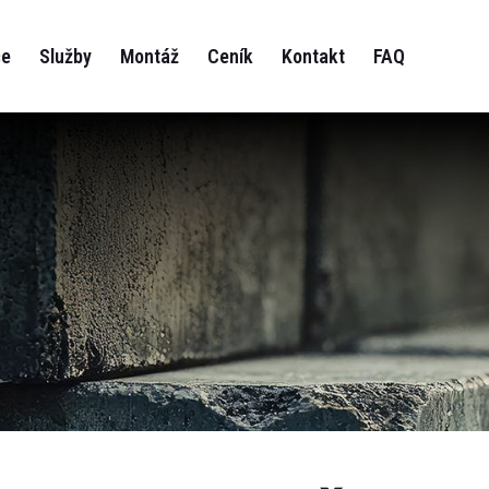
ce
Služby
Montáž
Ceník
Kontakt
FAQ