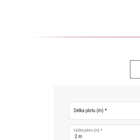
Délka plotu (m)
*
Výška plotu (m)
*