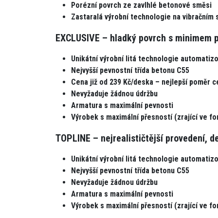
Porézní povrch ze zavlhlé betonové směsi
Zastaralá výrobní technologie na vibračním 
EXCLUSIVE – hladký povrch s minim
Unikátní výrobní litá technologie automatiz
Nejvyšší pevnostní třída betonu C55
Cena již od 239 Kč/deska – nejlepší poměr ce
Nevyžaduje žádnou údržbu
Armatura s maximální pevnosti
Výrobek s maximální přesností (zrající ve f
TOPLINE – nejrealističtější
provedení,
de
Unikátní výrobní litá technologie automatiz
Nejvyšší pevnostní třída betonu C55
Nevyžaduje žádnou údržbu
Armatura s maximální pevnosti
Výrobek s maximální přesností (zrající ve f