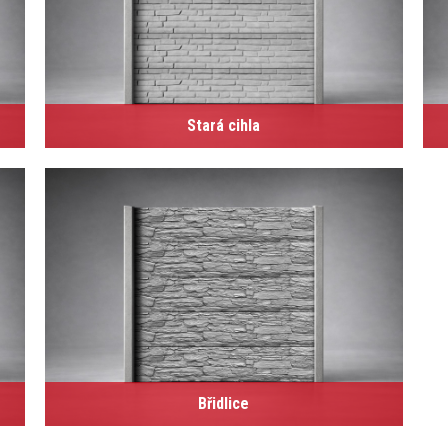
Stará cihla
Břidlice