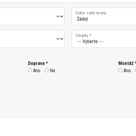
Dekor zadní strana
Sloupky
*
Doprava
*
Montáž
Ano
Ne
Ano