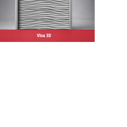
Vlna 3D