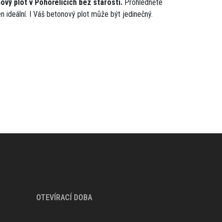
ový plot v Pohořelicích bez starostí.
Prohlédněte
en ideální. I Váš betonový plot může být jedinečný.
OTEVÍRACÍ DOBA