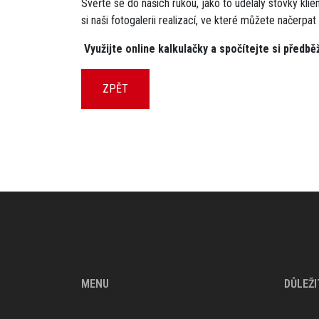
Svěřte se do našich rukou, jako to udělaly stovky kli
si naši fotogalerii realizací, ve které můžete načerpat
Využijte online kalkulačky a spočítejte si před
ZPĚT
MENU
DŮLEŽI