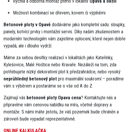
Rychlá a odborná montáž přímo v lokalitě
Opava a okolí
Možnost kombinací se dřevem, kovem či výplněmi
Betonové ploty v Opavě
dodáváme jako kompletní sadu: sloupky,
panely, kotvící prvky i montážní servis. Díky našim zkušenostem a
moderním technologiím vám zajistíme oplocení, které nejen dobře
vypadá, ale i dlouho vydrží.
Máme za sebou desítky realizací v lokalitách jako Kateřinky,
Kylešovice, Malé Hoštice nebo Kravaře. Nezáleží na tom, zda
potřebujete nízký dekorativní plot k předzahrádce, nebo vysoký
neprůhledný betonový plot
pro maximální soukromí – poradíme
vám s výběrem a postaráme se o vše od A do Z.
Zajímají vás
betonové ploty Opava cena
? Kontaktujte nás a
připravíme vám cenovou nabídku na míru, včetně dopravy a
montáže. S námi máte jistotu, že váš pozemek bude chráněn a
zároveň bude vypadat reprezentativně.
ONLINE KALKULAČKA